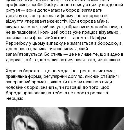
професійні засоби Ducky логічно вписуються у щоденний
ритуал — вони допомагають бороді виглядати
доглянуто, контролювати форму і не створювати
відчуття «перевантаженості». Коли борода мʼяка,
акуратна і має чіткий силует, образ виглядає зібраним, а
не випадковим. І коли цей образ уже працює візуально,
залишається фінальний штрих — аромат. Парфум
Pepperboy у цьому випадку не змагається з бородою, а
доповнює її, залишаючи післясмак, який
запамʼятовується. Бо стиль — це не лише те, що видно в
дзеркалі, а й те, що залишається після того, як ти пішов.
Хороша борода — це не мода і не тренд, а система:
правильна форма, регулярний догляд, якісний стайлінг і
завершений аромат. І якщо ти вже читаєш про види
чоловічих борід, значить, ти готовий до того, щоб
борода працювала на тебе, а не просто росла за
інерцією.