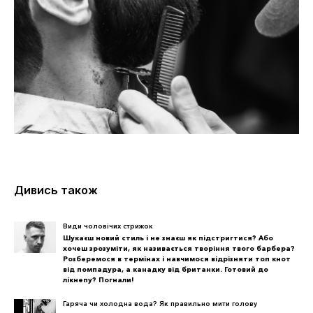
Дивись також
Види чоловічих стрижок
Шукаєш новий стиль і не знаєш як підстригтися? Або
хочеш зрозуміти, як називається творіння твого барбера?
Розберемося в термінах і навчимося відрізняти топ кнот
від помпадура, а канадку від британки. Готовий до
лікнепу? Погнали!
Гаряча чи холодна вода? Як правильно мити голову