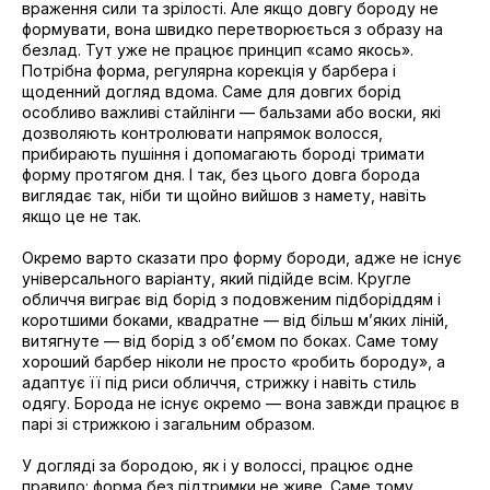
враження сили та зрілості. Але якщо довгу бороду не
формувати, вона швидко перетворюється з образу на
безлад. Тут уже не працює принцип «само якось».
Потрібна форма, регулярна корекція у барбера і
щоденний догляд вдома. Саме для довгих борід
особливо важливі стайлінги — бальзами або воски, які
дозволяють контролювати напрямок волосся,
прибирають пушіння і допомагають бороді тримати
форму протягом дня. І так, без цього довга борода
виглядає так, ніби ти щойно вийшов з намету, навіть
якщо це не так.
Окремо варто сказати про форму бороди, адже не існує
універсального варіанту, який підійде всім. Кругле
обличчя виграє від борід з подовженим підборіддям і
коротшими боками, квадратне — від більш мʼяких ліній,
витягнуте — від борід з обʼємом по боках. Саме тому
хороший барбер ніколи не просто «робить бороду», а
адаптує її під риси обличчя, стрижку і навіть стиль
одягу. Борода не існує окремо — вона завжди працює в
парі зі стрижкою і загальним образом.
У догляді за бородою, як і у волоссі, працює одне
правило: форма без підтримки не живе. Саме тому