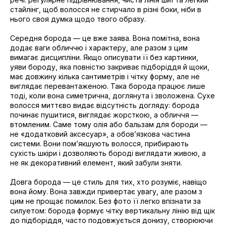
стайлінг, щоб волосся не стирчало в різні боки, ніби в
нього своя думка щодо твого образу.
Середня борода — це вже заява. Вона помітна, вона
додає ваги обличчю і характеру, але разом з цим
вимагає дисципліни. Якщо описувати її без картинки,
уяви бороду, яка повністю закриває підборіддя й щоки,
має довжину кілька сантиметрів і чітку форму, але не
виглядає перевантаженою. Така борода працює лише
тоді, коли вона симетрична, доглянута і зволожена. Сухе
волосся миттєво видає відсутність догляду: борода
починає пушитися, виглядає жорсткою, а обличчя —
втомленим. Саме тому олія або бальзам для бороди —
не «додатковий аксесуар», а обовʼязкова частина
системи. Вони помʼякшують волосся, прибирають
сухість шкіри і дозволяють бороді виглядати живою, а
не як декоративний елемент, який забули зняти.
Довга борода — це стиль для тих, хто розуміє, навіщо
вона йому. Вона завжди привертає увагу, але разом з
цим не прощає помилок. Без фото її легко впізнати за
силуетом: борода формує чітку вертикальну лінію від щік
до підборіддя, часто подовжується донизу, створюючи