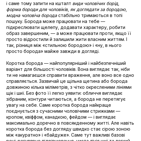
і саме тому запити на кшталт
види чоловічих борід
,
форма бороди для чоловіків
,
як доглядати за бородою
,
модна чоловіча борода
стабільно тримаються в топі
пошуку. Борода може працювати на тебе —
підкреслювати щелепу, додавати характеру, робити
образ завершеним, — а може працювати проти, якщо її
просто відростили й залишили жити власним життям. І
так, різниця між «стильною бородою» і «ну, в нього
просто борода» майже завжди в догляді.
Коротка борода — найпопулярніший і найбезпечніший
варіант для більшості чоловіків. Вона виглядає так, ніби
ти не намагаєшся справити враження, але воно все одно
справляється. Зазвичай це щільна щетина або борода
довжиною кілька міліметрів, з чітко окресленими лініями
щік і шиї. Без фото її легко уявити: обличчя виглядає
зібраним, контури читаються, а борода не перетягує
увагу на себе. Саме коротка борода найкраще
поєднується з сучасними чоловічими стрижками —
кропом, квіффом, канадкою, фейдом — і виглядає
максимально доречно в повсякденному житті. Але навіть
коротка борода без догляду швидко стає сірою зоною
між «акуратно» і «байдуже». Саме тут важливі базові
речі: регулярне підрівнювання, чиста лінія шиї та легкий